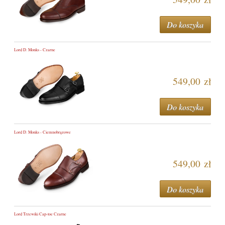
Do koszyka
Lord D. Monks - Czarne
549,00 zł
Do koszyka
Lord D. Monks - Ciemnobrązowe
549,00 zł
Do koszyka
Lord Trzewiki Cap-toe Czarne