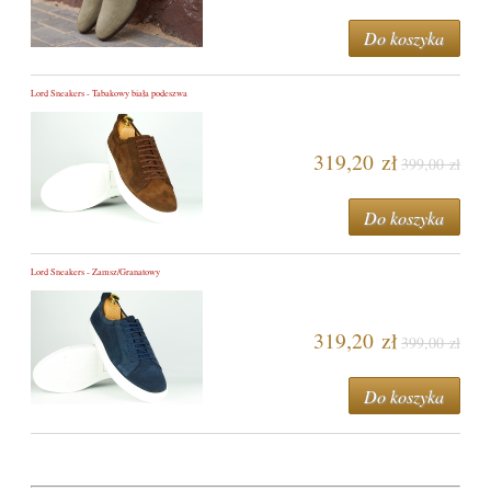
Do koszyka
Lord Sneakers - Tabakowy biała podeszwa
319,20 zł
399,00 zł
Do koszyka
Lord Sneakers - Zamsz/Granatowy
319,20 zł
399,00 zł
Do koszyka