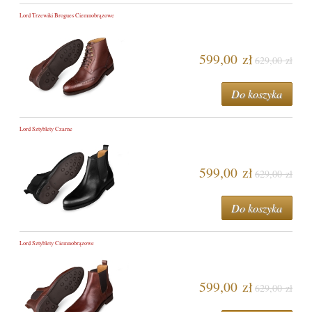
Lord Trzewiki Brogues Ciemnobrązowe
599,00 zł
629,00 zł
Do koszyka
Lord Sztyblety Czarne
599,00 zł
629,00 zł
Do koszyka
Lord Sztyblety Ciemnobrązowe
599,00 zł
629,00 zł