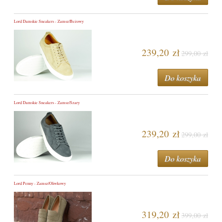
Lord Damskie Sneakers - Zamsz/Beżowy
239,20 zł
299,00 zł
Do koszyka
Lord Damskie Sneakers - Zamsz/Szary
239,20 zł
299,00 zł
Do koszyka
Lord Penny - Zamsz/Oliwkowy
319,20 zł
399,00 zł