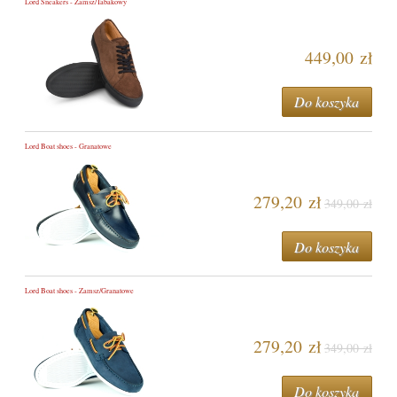
Lord Sneakers - Zamsz/Tabakowy
449,00 zł
Do koszyka
Lord Boat shoes - Granatowe
279,20 zł
349,00 zł
Do koszyka
Lord Boat shoes - Zamsz/Granatowe
279,20 zł
349,00 zł
Do koszyka