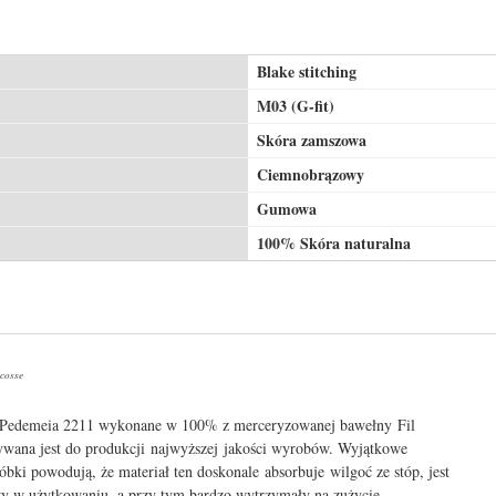
Blake stitching
M03 (G-fit)
Skóra zamszowa
Ciemnobrązowy
Gumowa
100% Skóra naturalna
Écosse
 Pedemeia 2211 wykonane w 100% z merceryzowanej bawełny Fil
ywana jest do produkcji najwyższej jakości wyrobów. Wyjątkowe
óbki powodują, że materiał ten doskonale absorbuje wilgoć ze stóp, jest
y w użytkowaniu, a przy tym bardzo wytrzymały na zużycie.