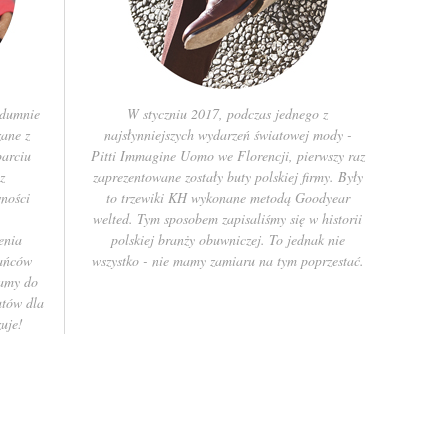
 dumnie
W styczniu 2017, podczas jednego z
ane z
najsłynniejszych wydarzeń światowej mody -
parciu
Pitti Immagine Uomo we Florencji, pierwszy raz
z
zaprezentowane zostały buty polskiej firmy. Były
wności
to trzewiki KH wykonane metodą Goodyear
welted. Tym sposobem zapisaliśmy się w historii
enia
polskiej branży obuwniczej. To jednak nie
tańców
wszystko - nie mamy zamiaru na tym poprzestać.
camy do
utów dla
uje!