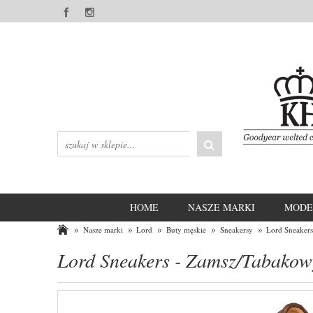
HOME
NASZE MARKI
MODE
»
»
»
»
»
Nasze marki
Lord
Buty męskie
Sneakersy
Lord Sneaker
Lord Sneakers - Zamsz/Tabakow