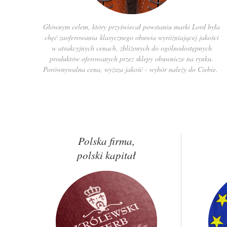
Głównym celem, który przyświecał powstaniu marki Lord była
chęć zaoferowania klasycznego obuwia wyróżniającej jakości
w atrakcyjnych cenach, zbliżonych do ogólnodostępnych
produktów oferowanych przez sklepy obuwnicze na rynku.
Porównywalna cena, wyższa jakość - wybór należy do Ciebie.
Polska firma,
polski kapitał