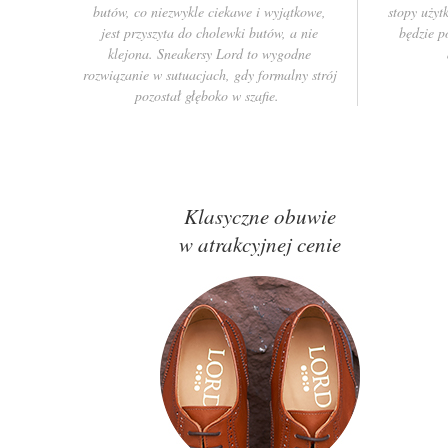
butów, co niezwykle ciekawe i wyjątkowe,
stopy użyt
jest przyszyta do cholewki butów, a nie
będzie p
klejona. Sneakersy Lord to wygodne
rozwiązanie w sutuacjach, gdy formalny strój
pozostał głęboko w szafie.
Klasyczne obuwie
w atrakcyjnej cenie