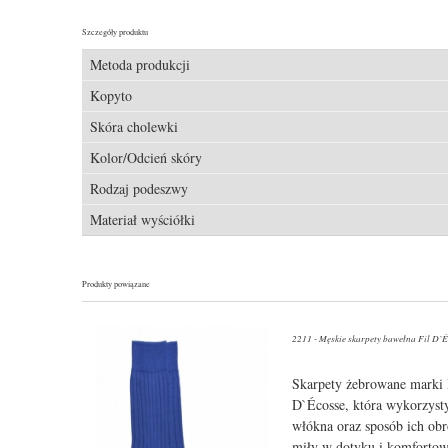
Szczegóły produktu
Metoda produkcji
Kopyto
Skóra cholewki
Kolor/Odcień skóry
Rodzaj podeszwy
Materiał wyściółki
Produkty powiązane
2211 - Męskie skarpety bawełna Fil D`
Skarpety żebrowane marki
D`Écosse, która wykorzyst
włókna oraz sposób ich obr
miły w dotyku i komfortow