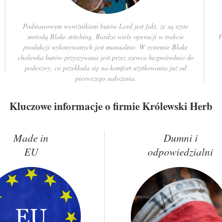
Podstawowym wyróżnikiem butów Lord jest fakt, że są szyte
metodą Blake stitching. Bardzo wiele operacji w trakcie
P
produkcji wykonywanych jest manualnie. W systemie Blake
cholewka butów przyszywana jest przez szewca bezpośrednio do
podeszwy, co przekłada się na komfort użytkowania już od
pierwszego nałożenia.
Kluczowe informacje o firmie Królewski Herb
Made in
Dumni i
EU
odpowiedzialni