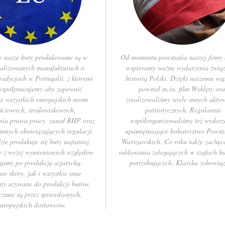
e nasze buty produkowane są w
Od momentu powstania naszej firmy
jalizowanych manufakturach o
wspieramy ważne wydarzenia związ
radycjach w Portugalii, z którymi
historią Polski. Dzięki naszemu ws
 współpracujemy aby zapewnić
powstał m.in. film Wyklęty ora
ie wszystkich europejskich norm
zrealizowaliśmy wiele innych akty
ściowych, środowiskowych,
patriotycznych. Regularnie
ania prawa pracy, zasad BHP oraz
współorganizowaliśmy też wydarz
 innych obowiązujących regulacji.
upamiętniające bohaterstwo Pows
ie produkuje się buty najtaniej,
Warszawskich. Co roku także zachę
e z wyżej wymienionych względów
oddawania zalegających w szafach b
ęgamy po produkcję azjatycką.
potrzebujących. Klasyka zobowiąz
o skóry, jak i wszystkie inne
ty używane do produkcji butów,
czane są przez sprawdzonych,
uropejskich dostawców.