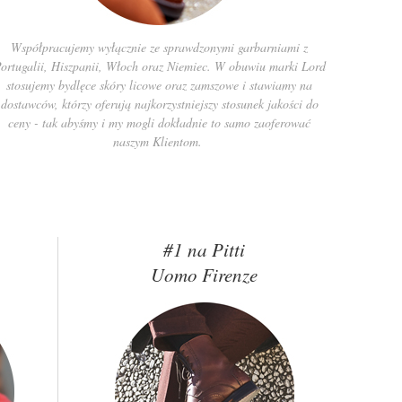
Współpracujemy wyłącznie ze sprawdzonymi garbarniami z
ortugalii, Hiszpanii, Włoch oraz Niemiec. W obuwiu marki Lord
stosujemy bydlęce skóry licowe oraz zamszowe i stawiamy na
dostawców, którzy oferują najkorzystniejszy stosunek jakości do
ceny - tak abyśmy i my mogli dokładnie to samo zaoferować
naszym Klientom.
#1 na Pitti
Uomo Firenze