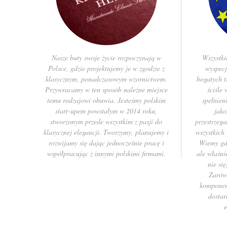
Nasze buty swoje życie rozpoczynają w
Wszystki
Polsce, gdzie projektujemy je w zgodzie z
wyspec
klasycznym, ponadczasowym wzornictwem.
bogatych t
Przywracamy w ten sposób należne miejsce
ściśle
temu rodzajowi obuwia. Jesteśmy polskim
spełnien
start-upem powstałym w 2014 roku,
jako
stworzonym przede wszystkim z pasji do
przestrzeg
klasycznej elegancji. Tworzymy, planujemy i
wszystkich
rozwijamy się dając jednocześnie pracę i
Wiemy gdz
współpracując z innymi polskimi firmami.
ale właśni
nie si
Zarówn
komponen
dostar
e