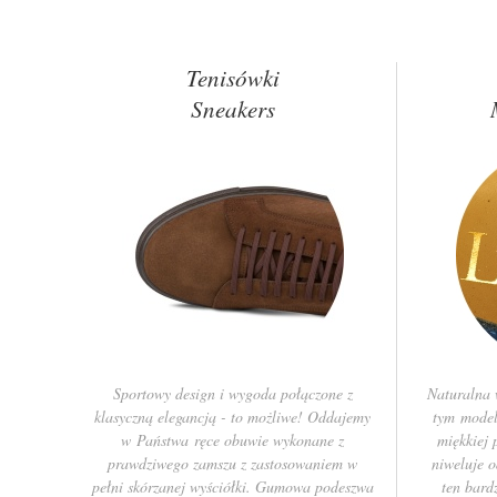
Tenisówki
Sneakers
Sportowy design i wygoda połączone z
Naturalna 
klasyczną elegancją - to możliwe! Oddajemy
tym model
w Państwa ręce obuwie wykonane z
miękkiej 
prawdziwego zamszu z zastosowaniem w
niweluje o
pełni skórzanej wyściółki. Gumowa podeszwa
ten bard