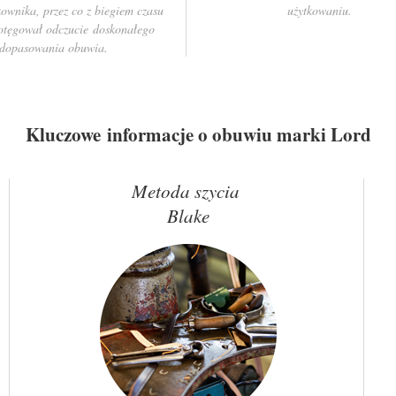
kownika, przez co z biegiem czasu
użytkowaniu.
otęgował odczucie doskonałego
dopasowania obuwia.
Kluczowe informacje o obuwiu marki Lord
Metoda szycia
Blake