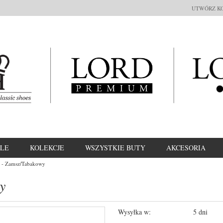
UTWÓRZ K
LE
KOLEKCJE
WSZYSTKIE BUTY
AKCESORIA
s - Zamsz/Tabakowy
y
Wysyłka w:
5 dni