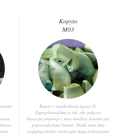
Kopyto
M03
ecznymi
Kopyto o standardowej tęgości G.
Zaprojektowaliśmy je tak, aby połączyć
waniu.
klasyczne proporcje z nieco bardziej dynamicznie
odeszwa
poprowadzonymi liniami. Dzięki temu buty
ennym
wyglądają bardzo atrakcyjnie dając jednocześnie