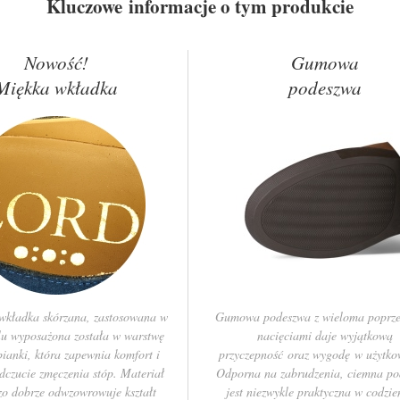
Kluczowe informacje o tym produkcie
Nowość!
Gumowa
Miękka wkładka
podeszwa
wkładka skórzana, zastosowana w
Gumowa podeszwa z wieloma poprz
u wyposażona została w warstwę
nacięciami daje wyjątkową
pianki, która zapewnia komfort i
przyczepność oraz wygodę w użytko
dczucie zmęczenia stóp. Materiał
Odporna na zabrudzenia, ciemna p
zo dobrze odwzowrowuje kształt
jest niezwykle praktyczna w codzi