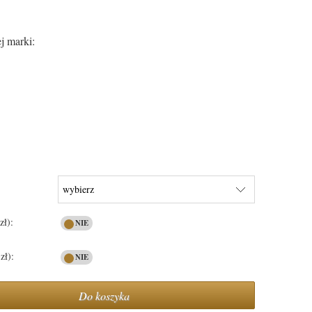
j marki:
zł):
zł):
Do koszyka