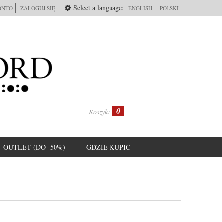
Select a language:
ONTO
ZALOGUJ SIĘ
ENGLISH
POLSKI
0
Koszyk:
OUTLET (DO -50%)
GDZIE KUPIĆ