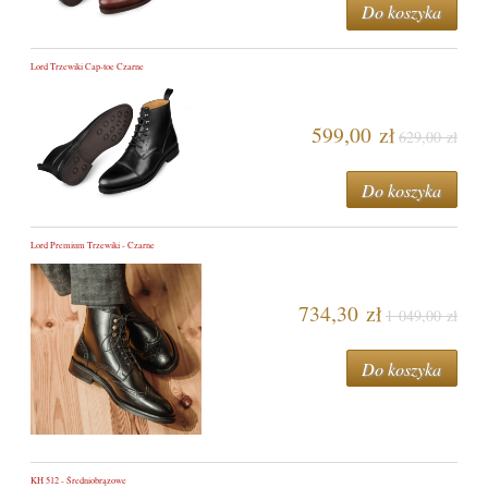
Do koszyka
Lord Trzewiki Cap-toe Czarne
599,00 zł
629,00 zł
Do koszyka
Lord Premium Trzewiki - Czarne
734,30 zł
1 049,00 zł
Do koszyka
KH 512 - Średniobrązowe