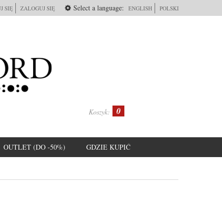
Select a language:
J SIĘ
ZALOGUJ SIĘ
ENGLISH
POLSKI
0
Koszyk:
OUTLET (DO -50%)
GDZIE KUPIĆ