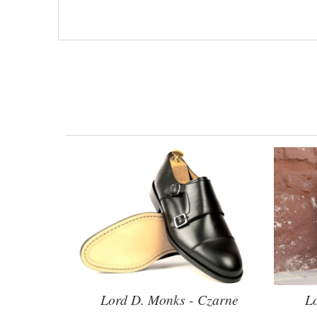
kers -
Lord D. Monks - Czarne
L
y