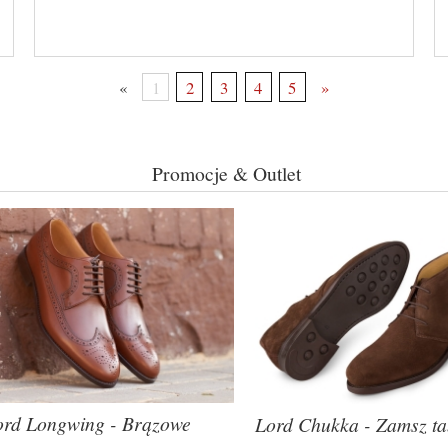
«
1
2
3
4
5
»
Promocje & Outlet
ord Longwing - Brązowe
Lord Chukka - Zamsz t