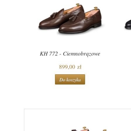
zarne
KH 772 - Ciemnobrązowe
899,00 zł
Do koszyka