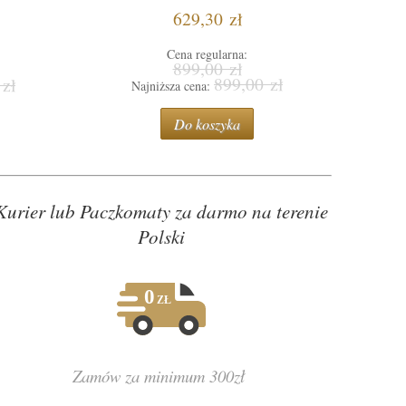
629,30 zł
Cena regularna:
899,00 zł
899,00 zł
 zł
Najniższa cena:
N
Do koszyka
Kurier lub Paczkomaty za darmo na terenie
Polski
Zamów za minimum 300zł