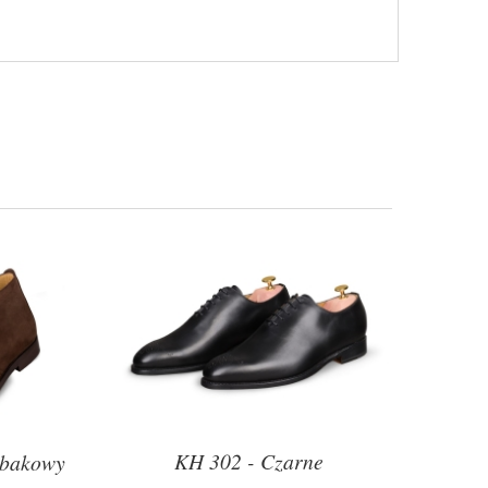
KH 302 - Czarne
abakowy
Lord 