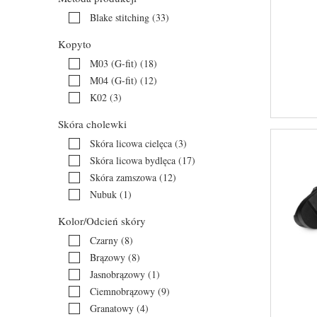
Blake stitching
(33)
Kopyto
M03 (G-fit)
(18)
M04 (G-fit)
(12)
K02
(3)
Skóra cholewki
Skóra licowa cielęca
(3)
Skóra licowa bydlęca
(17)
Skóra zamszowa
(12)
Nubuk
(1)
Kolor/Odcień skóry
Czarny
(8)
Brązowy
(8)
Jasnobrązowy
(1)
Ciemnobrązowy
(9)
Granatowy
(4)