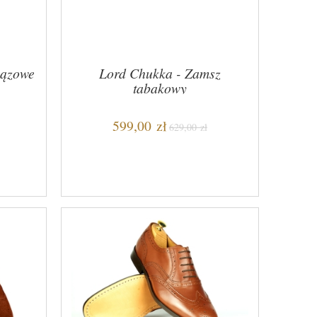
rązowe
Lord Chukka - Zamsz
tabakowy
599,00 zł
629,00 zł