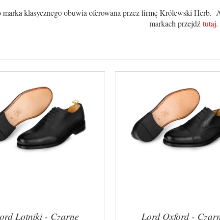
o marka klasycznego obuwia oferowana przez firmę Królewski Herb. Ab
markach przejdź
tutaj
.
ord Lotniki - Czarne
Lord Oxford - Czar