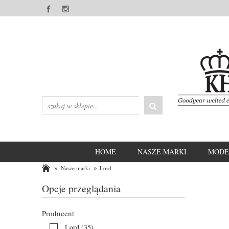
HOME
NASZE MARKI
MODE
»
»
Nasze marki
Lord
Opcje przeglądania
Producent
Lord
(35)