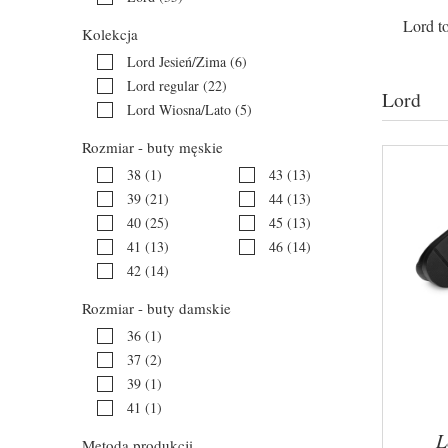
Lord t
Kolekcja
Lord Jesień/Zima
(6)
Lord regular
(22)
Lord
Lord Wiosna/Lato
(5)
Rozmiar - buty męskie
38
(1)
43
(13)
39
(21)
44
(13)
40
(25)
45
(13)
41
(13)
46
(14)
42
(14)
Rozmiar - buty damskie
36
(1)
37
(2)
39
(1)
41
(1)
L
Metoda produkcji