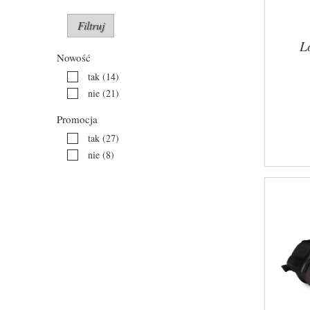
Filtruj
L
Nowość
tak
(14)
nie
(21)
Promocja
tak
(27)
nie
(8)