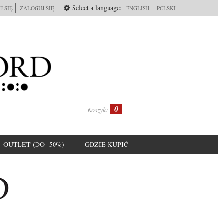
Select a language:
J SIĘ
ZALOGUJ SIĘ
ENGLISH
POLSKI
0
Koszyk:
OUTLET (DO -50%)
GDZIE KUPIĆ