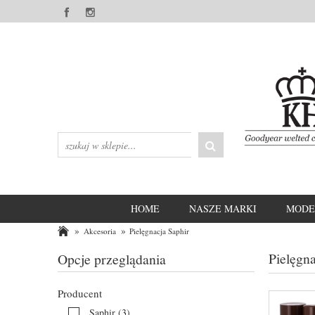
HOME
NASZE MARKI
MODE
»
»
Akcesoria
Pielęgnacja Saphir
Pielęgna
Opcje przeglądania
Producent
Saphir
(3)