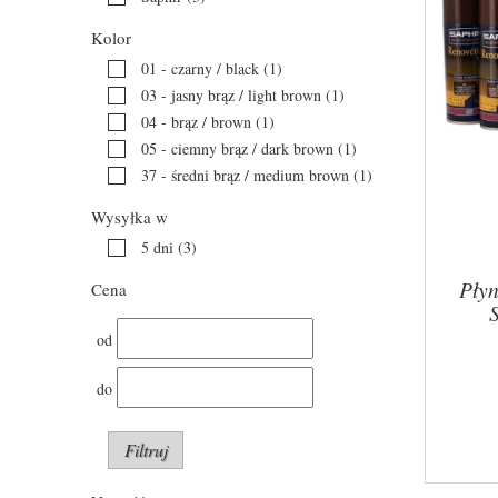
Kolor
01 - czarny / black
(1)
03 - jasny brąz / light brown
(1)
04 - brąz / brown
(1)
05 - ciemny brąz / dark brown
(1)
37 - średni brąz / medium brown
(1)
Wysyłka w
5 dni
(3)
Płyn
Cena
od
do
Filtruj