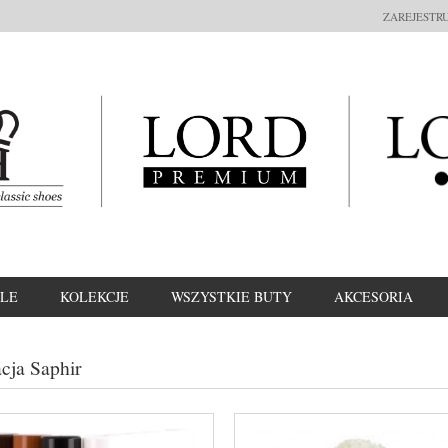
ZAREJESTRU
LE
KOLEKCJE
WSZYSTKIE BUTY
AKCESORIA
cja Saphir