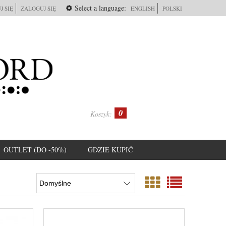
Select a language:
J SIĘ
ZALOGUJ SIĘ
ENGLISH
POLSKI
0
Koszyk:
OUTLET (DO -50%)
GDZIE KUPIĆ