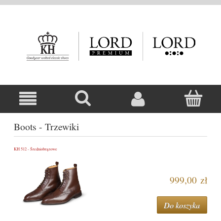
Boots - Trzewiki
KH 512 - Średniobrązowe
999,00 zł
Do koszyka